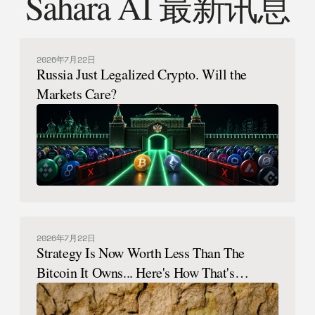
Sahara AI 最新讯息
2026年7月22日
Russia Just Legalized Crypto. Will the
Markets Care?
2026年7月22日
Strategy Is Now Worth Less Than The
Bitcoin It Owns... Here's How That's
Possible.