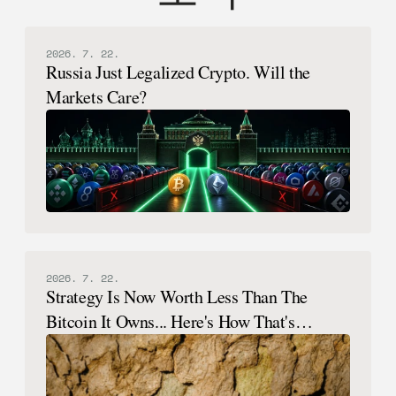
2026. 7. 22.
Russia Just Legalized Crypto. Will the
Markets Care?
2026. 7. 22.
Strategy Is Now Worth Less Than The
Bitcoin It Owns... Here's How That's
Possible.