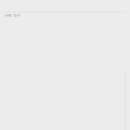
사례 연구
멀티미디어 분류
다양한 유형의 추론이 멀티미디어 질문 데이터 세트의 작업
에 관련되어 있는지 식별하기.