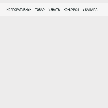
КОРПОРАТИВНЫЙ
ТОВАР
УЗНАТЬ
КОНКУРСЫ
$SAHARA
ИСПОЛЬЗУЙТЕ ИИ
ЭКОСИСТЕМА И СООБЩЕСТВО
ВНЕСИТЕ ВКЛАД В ИИ
ТОКЕН SAHAR
РЕСУ
АКТИВНЫЕ КОНКУРСЫ
Agentic Solutions
Сорин
Каталог экосистем
Data Service Platfo
Получить 
Бло
бумажная торговля с A
Data Services
ClawApp
Сообщество Хаб
AI рынок
Стейкайте
Исс
Токеномик
Док
Кар