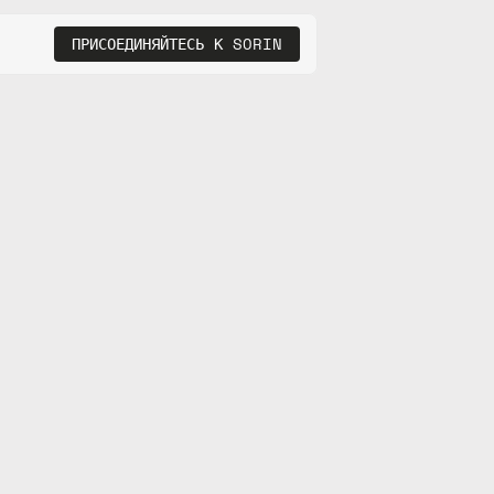
ПРИСОЕДИНЯЙТЕСЬ К SORIN
A
РСЫ
СОЗДАЙТЕ ИИ
rm
$SAHARA
г
Платформа разработчика ИИ
I
 $SAHARA
ледование
Агентный блокчейн
а
ументация
Агентные протоколы
ьера